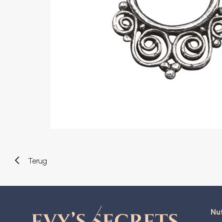
Wenkbrauw
Twister piercings
Navelpiercing
Industrial piercings
Tepelpiercing
Septum piercings
Fake piercings
Earcuff
Onderdelen en accessoires
Tunnels en plugs
Stretchers
Bioflex
Nieuwe piercings
Terug
Nut