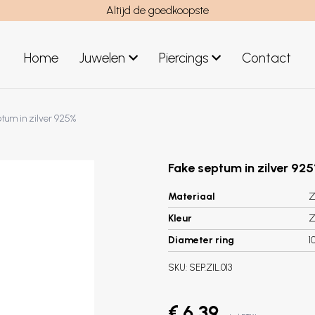
Altijd de goedkoopste
Home
Juwelen
Piercings
Contact
el
Juwelen mannen
ptum in zilver 925%
Nieuwe juwelen
Fake septum in zilver 92
Materiaal
Z
Kleur
Z
Diameter ring
1
SKU:
SEP.ZIL.013
€ 6,39