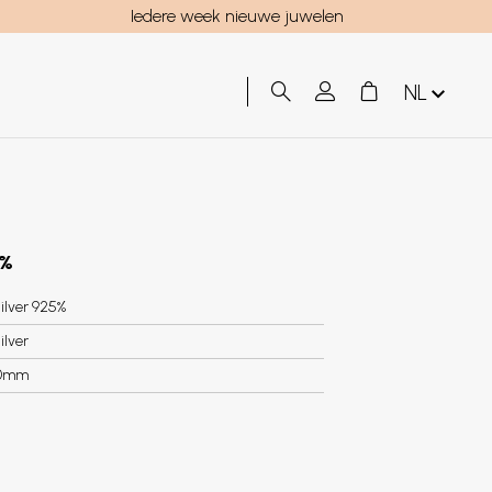
Iedere week nieuwe juwelen
NL
5%
ilver 925%
ilver
0mm