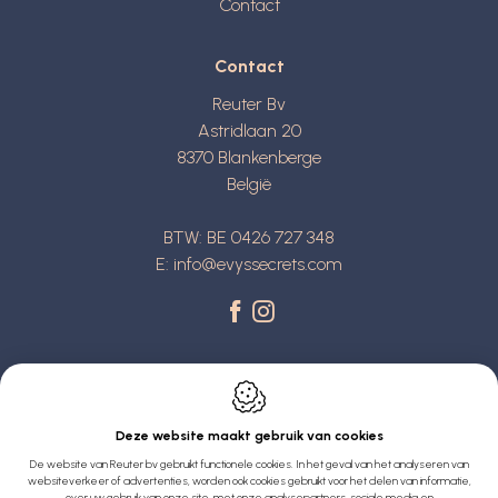
Contact
Contact
Reuter Bv
Astridlaan 20
8370
Blankenberge
België
BTW: BE 0426 727 348
E:
info@evyssecrets.com
Deze website maakt gebruik van cookies
De website van Reuter bv gebruikt functionele cookies. In het geval van het analyseren van
Webdesign by IDcreation 2022
websiteverkeer of advertenties, worden ook cookies gebruikt voor het delen van informatie,
over uw gebruik van onze site, met onze analysepartners, sociale media en