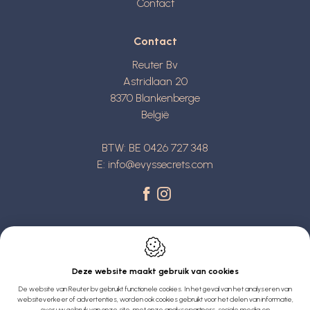
Contact
Contact
Reuter Bv
Astridlaan 20
8370
Blankenberge
België
BTW: BE 0426 727 348
E:
info@evyssecrets.com
Deze website maakt gebruik van cookies
De website van Reuter bv gebruikt functionele cookies. In het geval van het analyseren van
Webdesign by IDcreation 2022
websiteverkeer of advertenties, worden ook cookies gebruikt voor het delen van informatie,
over uw gebruik van onze site, met onze analysepartners, sociale media en