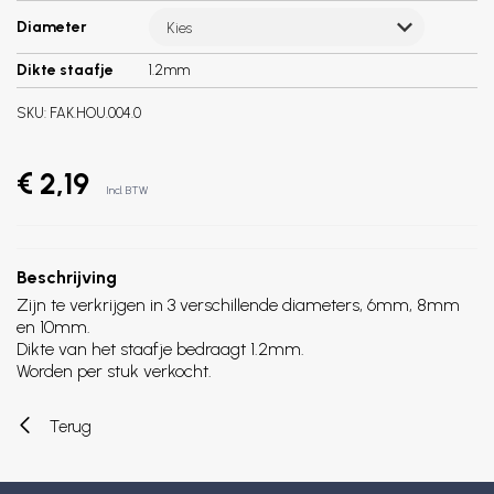
Diameter
Kies
Dikte staafje
1.2mm
SKU:
FAK.HOU.004.0
€ 2,19
Incl. BTW
Beschrijving
Zijn te verkrijgen in 3 verschillende diameters, 6mm, 8mm
en 10mm.
Dikte van het staafje bedraagt 1.2mm.
Worden per stuk verkocht.
Terug