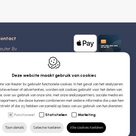
ontact
euter Bv
stridlaan 20
370
Blankenberge
elgië
Deze website maakt gebruik van cookies
e van Reuter bv gebruikt functionele cookies. In het geval van het analyseren
TW: BE 0426 727 348
iteverkeer of advertenties, worden ook cookies gebruikt voor het delen van
:
info@evyssecrets.com
ie, over uw gebruik van onze site, met onze analysepartners, sociale media en
iepartners, die deze kunnen combineren met andere informatie die u aan hen
rstrekt of die zij hebben verzameld op basis van uw gebruik van hun diensten.
Functioneel
Statistieken
Marketing
Toon details
Selectie toelaten
Alle cookies toelaten