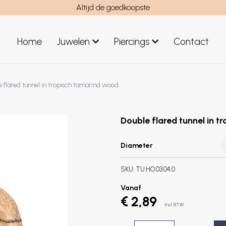
Altijd de goedkoopste
Home
Juwelen
Piercings
Contact
el
Juwelen mannen
 flared tunnel in tropisch tamarind wood
Nieuwe juwelen
Double flared tunnel in 
Diameter
SKU:
TU.HO.03.04.0
Vanaf
€ 2,89
Incl. BTW