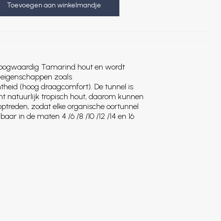
Toevoegen aan winkelmandje
hoogwaardig Tamarind hout en wordt
e eigenschappen zoals
heid (hoog draagcomfort). De tunnel is
 natuurlijk tropisch hout, daarom kunnen
optreden, zodat elke organische oortunnel
baar in de maten 4 /6 /8 /10 /12 /14 en 16