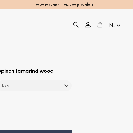
Iedere week nieuwe juwelen
NL
tropisch tamarind wood
Kies