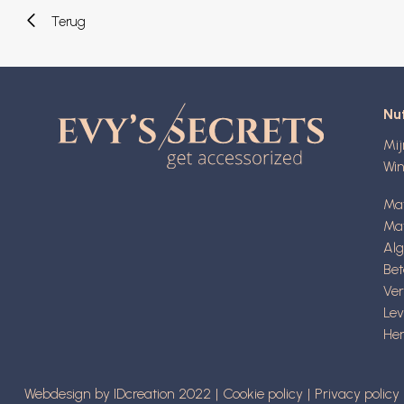
Terug
Nut
Mi
Wi
Ma
Mat
Al
Be
Ve
Lev
Her
Webdesign by IDcreation 2022
Cookie policy
Privacy policy