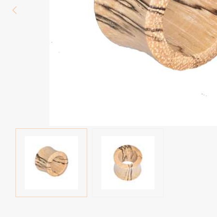
Wenkbrauw
Twister piercings
Navelpiercing
Industrial piercings
Tepelpiercing
Septum piercings
Fake piercings
Earcuff
Onderdelen en accessoires
Tunnels en plugs
Stretchers
Bioflex
Nieuwe piercings