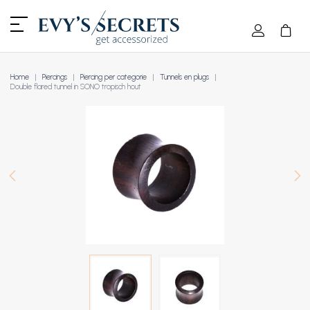
Home
Piercings
Piercing per categorie
Tunnels en plugs
Double flared tunnel in SONO tropisch hout