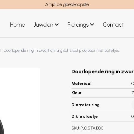
Altijd de goedkoopste
Home
Juwelen
Piercings
Contact
el
Juwelen mannen
Doorlopende ring in zwart chirurgisch staal plooibaar met bolletjes
Nieuwe juwelen
Doorlopende ring in zwart
Materiaal
C
Kleur
Z
Diameter ring
Dikte staafje
0
SKU:
PLO.STA.133.0