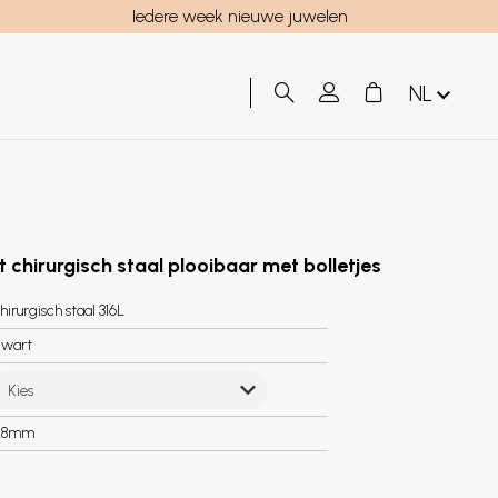
Iedere week nieuwe juwelen
NL
 chirurgisch staal plooibaar met bolletjes
hirurgisch staal 316L
wart
Kies
.8mm