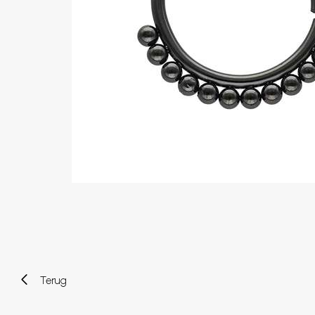
Wenkbrauw
Twister piercings
Navelpiercing
Industrial piercings
Tepelpiercing
Septum piercings
Fake piercings
Earcuff
Onderdelen en accessoires
Tunnels en plugs
Stretchers
Bioflex
Nieuwe piercings
Terug