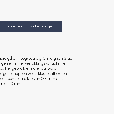
Toevoegen aan winkelmandje
aardigd uit hoogwaardig Chirurgisch Staal
uigen en in het vertakkingskanaal in te
ip). Het gebruikte materiaal wordt
 eigenschappen zoals kleurechtheid en
eeft een staafdikte van 0.8 mm en is
mm en 10 mm.