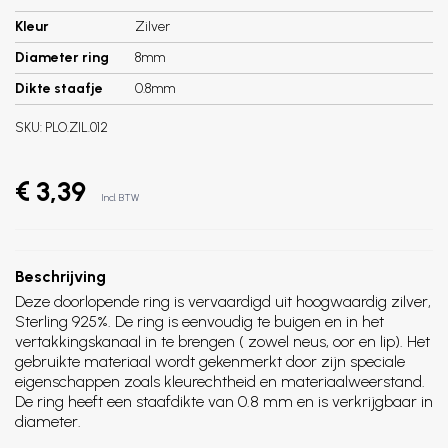
Kleur
Zilver
Diameter ring
8mm
Dikte staafje
0.8mm
SKU:
PLO.ZIL.012
€ 3,39
Incl. BTW
Beschrijving
Deze doorlopende ring is vervaardigd uit hoogwaardig zilver,
Sterling 925%. De ring is eenvoudig te buigen en in het
vertakkingskanaal in te brengen ( zowel neus, oor en lip). Het
gebruikte materiaal wordt gekenmerkt door zijn speciale
eigenschappen zoals kleurechtheid en materiaalweerstand.
De ring heeft een staafdikte van 0.8 mm en is verkrijgbaar in
diameter.