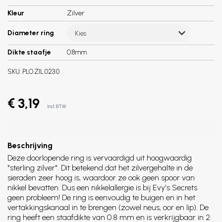
Kleur
Zilver
Diameter ring
Kies
Dikte staafje
0.8mm
SKU:
PLO.ZIL.023.0
€ 3,19
Incl. BTW
Beschrijving
Deze doorlopende ring is vervaardigd uit hoogwaardig
"sterling zilver". Dit betekend dat het zilvergehalte in de
sieraden zeer hoog is, waardoor ze ook geen spoor van
nikkel bevatten. Dus een nikkelallergie is bij Evy's Secrets
geen probleem! De ring is eenvoudig te buigen en in het
vertakkingskanaal in te brengen (zowel neus, oor en lip). De
ring heeft een staafdikte van 0.8 mm en is verkrijgbaar in 2