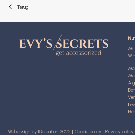
Terug
Nut
Mi
Wi
Ma
Mat
Al
Be
Ve
Lev
Her
Webdesign by IDcreation 2022
Cookie policy
Privacy policy