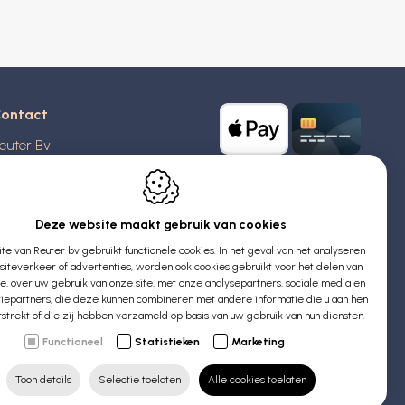
ontact
euter Bv
stridlaan 20
370
Blankenberge
elgië
Deze website maakt gebruik van cookies
e van Reuter bv gebruikt functionele cookies. In het geval van het analyseren
TW: BE 0426 727 348
iteverkeer of advertenties, worden ook cookies gebruikt voor het delen van
:
info@evyssecrets.com
ie, over uw gebruik van onze site, met onze analysepartners, sociale media en
iepartners, die deze kunnen combineren met andere informatie die u aan hen
rstrekt of die zij hebben verzameld op basis van uw gebruik van hun diensten.
Functioneel
Statistieken
Marketing
Toon details
Selectie toelaten
Alle cookies toelaten