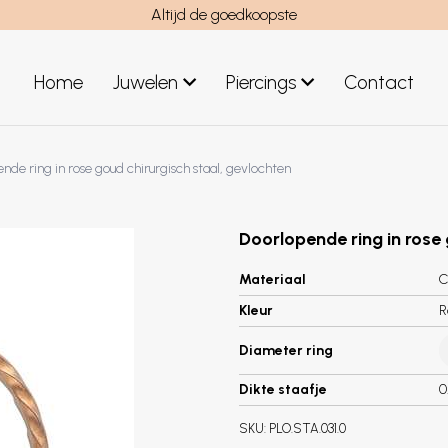
Altijd de goedkoopste
Home
Juwelen
Piercings
Contact
el
Juwelen mannen
nde ring in rose goud chirurgisch staal, gevlochten
Nieuwe juwelen
Doorlopende ring in rose 
Materiaal
C
Kleur
R
Diameter ring
Dikte staafje
0
SKU:
PLO.STA.031.0