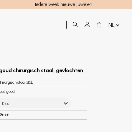
Iedere week nieuwe juwelen
NL
goud chirurgisch staal, gevlochten
hirurgisch staal 316L
osé goud
Kies
.8mm