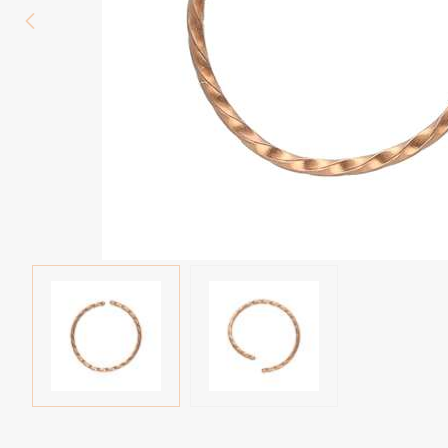
Wenkbrauw
Twister piercings
Navelpiercing
Industrial piercings
Tepelpiercing
Septum piercings
Fake piercings
Earcuff
Onderdelen en accessoires
Tunnels en plugs
Stretchers
Bioflex
Nieuwe piercings