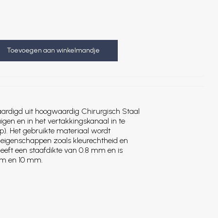
Toevoegen aan winkelmandje
aardigd uit hoogwaardig Chirurgisch Staal
uigen en in het vertakkingskanaal in te
ip). Het gebruikte materiaal wordt
 eigenschappen zoals kleurechtheid en
eeft een staafdikte van 0.8 mm en is
mm en 10 mm.