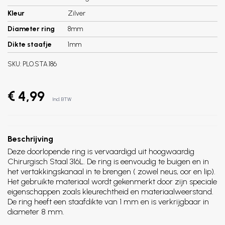
Kleur
Zilver
Diameter ring
8mm
Dikte staafje
1mm
SKU:
PLO.STA.186
€ 4,99
Incl. BTW
Beschrijving
Deze doorlopende ring is vervaardigd uit hoogwaardig
Chirurgisch Staal 316L. De ring is eenvoudig te buigen en in
het vertakkingskanaal in te brengen ( zowel neus, oor en lip).
Het gebruikte materiaal wordt gekenmerkt door zijn speciale
eigenschappen zoals kleurechtheid en materiaalweerstand.
De ring heeft een staafdikte van 1 mm en is verkrijgbaar in
diameter 8 mm.