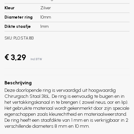
Kleur
Zilver
Diameter ring
10mm
Dikte staafje
1mm
SKU:
PLO.STA.183
€ 3,29
Incl. BTW
Beschrijving
Deze doorlopende ring is vervaardigd uit hoogwaardig
Chirurgisch Staal 316L. De ring is eenvoudig te buigen en in
het vertakkingskanaal in te brengen ( zowel neus, oor en lip).
Het gebruikte materiaal wordt gekenmerkt door zijn speciale
eigenschappen zoals kleurechtheid en materiaalweerstand.
De ring heeft een staafdikte van 1 mm en is verkrijgbaar in 2
verschillende diameters 8 mm en 10 mm.