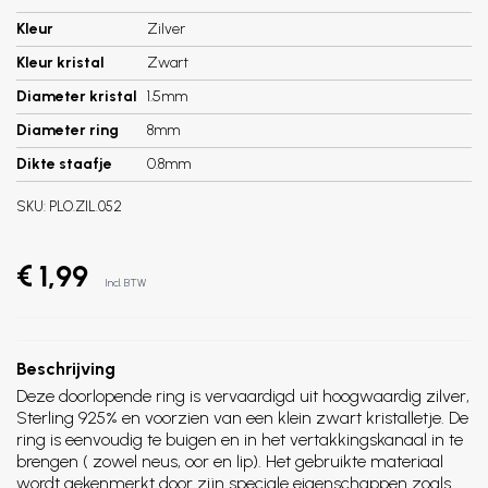
Kleur
Zilver
Kleur kristal
Zwart
Diameter kristal
1.5mm
Diameter ring
8mm
Dikte staafje
0.8mm
SKU:
PLO.ZIL.052
€ 1,99
Incl. BTW
Beschrijving
Deze doorlopende ring is vervaardigd uit hoogwaardig zilver,
Sterling 925% en voorzien van een klein zwart kristalletje. De
ring is eenvoudig te buigen en in het vertakkingskanaal in te
brengen ( zowel neus, oor en lip). Het gebruikte materiaal
wordt gekenmerkt door zijn speciale eigenschappen zoals