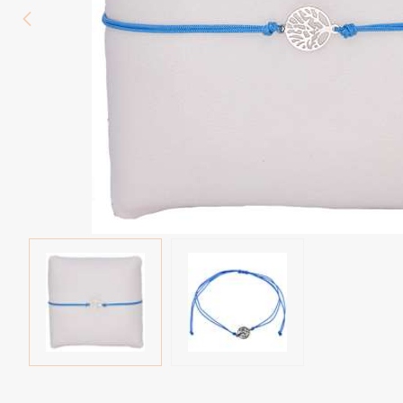
Wenkbrauw
Twister piercings
Navelpiercing
Industrial piercings
Tepelpiercing
Septum piercings
Fake piercings
Earcuff
Onderdelen en accessoires
Tunnels en plugs
Stretchers
Bioflex
Nieuwe piercings