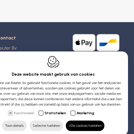
ontact
euter Bv
stridlaan 20
370
Blankenberge
elgië
Deze website maakt gebruik van cookies
e van Reuter bv gebruikt functionele cookies. In het geval van het analyseren
TW: BE 0426 727 348
iteverkeer of advertenties, worden ook cookies gebruikt voor het delen van
:
info@evyssecrets.com
ie, over uw gebruik van onze site, met onze analysepartners, sociale media en
iepartners, die deze kunnen combineren met andere informatie die u aan hen
rstrekt of die zij hebben verzameld op basis van uw gebruik van hun diensten.
Functioneel
Statistieken
Marketing
Toon details
Selectie toelaten
Alle cookies toelaten