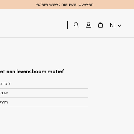
Iedere week nieuwe juwelen
NL
t een levensboom motief
antasie
lauw
0mm