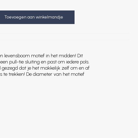
Toevoegen aan winkelmandje
 levensboom motief in het midden! Dit
en pull-tie sluiting en past om iedere pols.
el gezegd dat je het makkelijk zelf om en af
s te trekken! De diameter van het motief