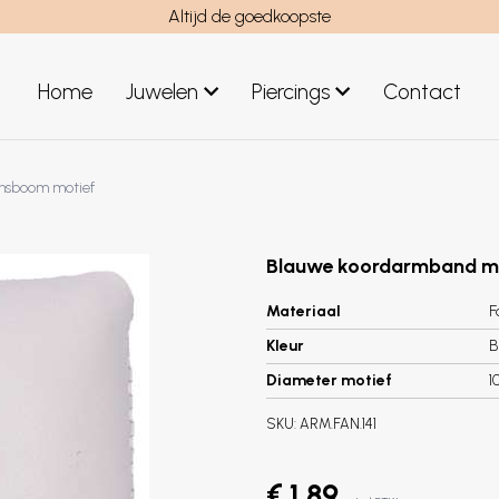
Altijd de goedkoopste
Home
Juwelen
Piercings
Contact
el
Juwelen mannen
nsboom motief
Nieuwe juwelen
Blauwe koordarmband me
Materiaal
F
Kleur
B
Diameter motief
1
SKU:
ARM.FAN.141
€ 1,89