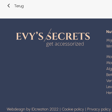
Terug
Nut
Mi
Wi
Ma
Mat
Al
Be
Ve
Lev
Her
Webdesign by IDcreation 2022
Cookie policy
Privacy policy