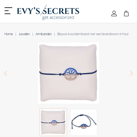
Home
Juwelen
Armbanden
Blauwe koordarmband met een levensboom in hout