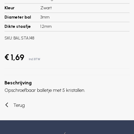
Kleur
Zwart
Diameter bal
3mm
Dikte staafje
1.2mm
SKU:
BAL.STA.148
€ 1,69
Incl. BTW
Beschrijving
Opschroefbaar balletje met 5 kristallen.
Terug