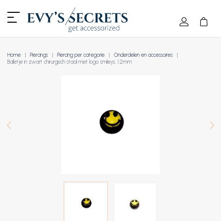
Home
Piercings
Piercing per categorie
Onderdelen en accessoires
Balletje in zwart chirurgisch staal met logo smileys, 1.2mm