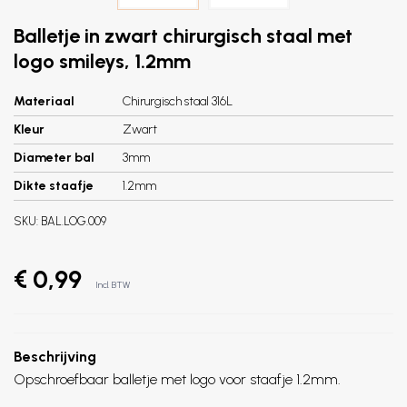
Balletje in zwart chirurgisch staal met
logo smileys, 1.2mm
Materiaal
Chirurgisch staal 316L
Kleur
Zwart
Diameter bal
3mm
Dikte staafje
1.2mm
SKU:
BAL.LOG.009
€ 0,99
Incl. BTW
Beschrijving
Opschroefbaar balletje met logo voor staafje 1.2mm.