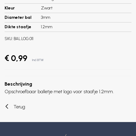
Kleur
Zwart
Diameter bal
3mm
Dikte staafje
1.2mm
SKU:
BAL.LOG.011
€ 0,99
Incl. BTW
Beschrijving
Opschroefbaar balletje met logo voor staafje 1.2mm.
Terug