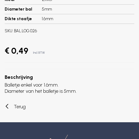
Diameter bal
5mm
Dikte staafje
1.6mm
SKU:
BAL.LOG.026
€ 0,49
Incl. BTW
Beschrijving
Balletje enkel voor 1.6mm.
Diameter van het balletje is 5mm.
Terug