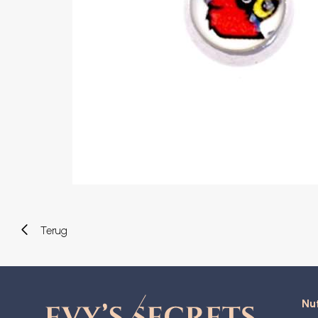
Wenkbrauw
Twister piercings
Navelpiercing
Industrial piercings
Tepelpiercing
Septum piercings
Fake piercings
Earcuff
Onderdelen en accessoires
Tunnels en plugs
Stretchers
Bioflex
Nieuwe piercings
Terug
Nut