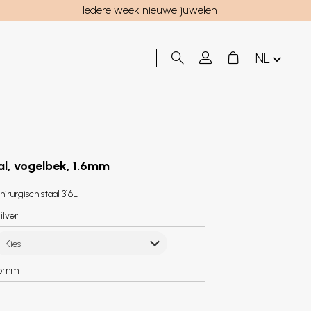
Iedere week nieuwe juwelen
NL
aal, vogelbek, 1.6mm
hirurgisch staal 316L
ilver
Kies
.6mm