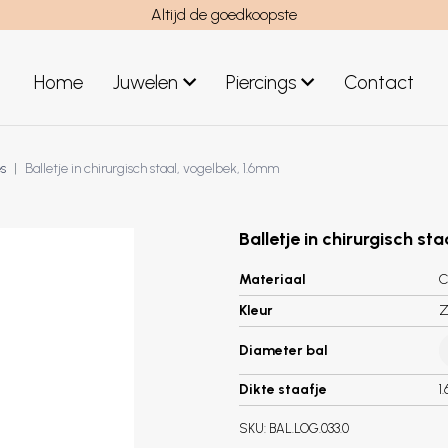
Altijd de goedkoopste
Home
Juwelen
Piercings
Contact
el
Juwelen mannen
s
Balletje in chirurgisch staal, vogelbek, 1.6mm
Nieuwe juwelen
Balletje in chirurgisch st
Materiaal
C
Kleur
Z
Diameter bal
Dikte staafje
1
SKU:
BAL.LOG.033.0