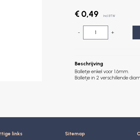
€ 0,49
Incl. BTW
-
+
Beschrijving
Balletje enkel voor 1.6mm.
Balletje in 2 verschillende d
tige links
Sitemap
C