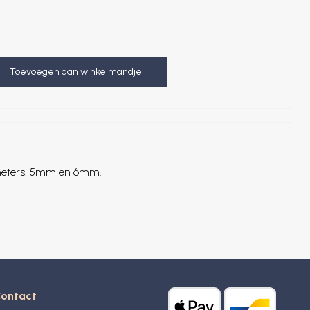
Toevoegen aan winkelmandje
iameters, 5mm en 6mm.
ontact