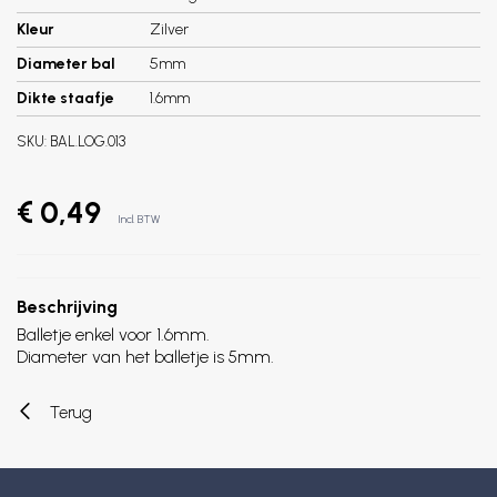
Kleur
Zilver
Diameter bal
5mm
Dikte staafje
1.6mm
SKU:
BAL.LOG.013
€ 0,49
Incl. BTW
Beschrijving
Balletje enkel voor 1.6mm.
Diameter van het balletje is 5mm.
Terug