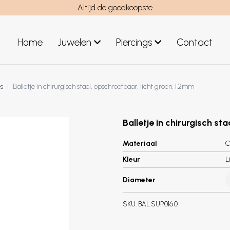
Altijd de goedkoopste
Home
Juwelen
Piercings
Contact
el
Juwelen mannen
s
Balletje in chirurgisch staal, opschroefbaar, licht groen, 1.2mm
Nieuwe juwelen
Balletje in chirurgisch st
Materiaal
C
Kleur
L
Diameter
SKU:
BAL.SUP.016.0