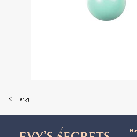
Wenkbrauw
Twister piercings
Navelpiercing
Industrial piercings
Tepelpiercing
Septum piercings
Fake piercings
Earcuff
Onderdelen en accessoires
Tunnels en plugs
Stretchers
Bioflex
Nieuwe piercings
Terug
Nut