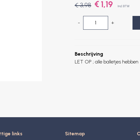
€ 1,19
€ 3,98
Incl. BTW
-
+
Beschrijving
LET OP ; alle balletjes hebbe
tige links
Sitemap
C