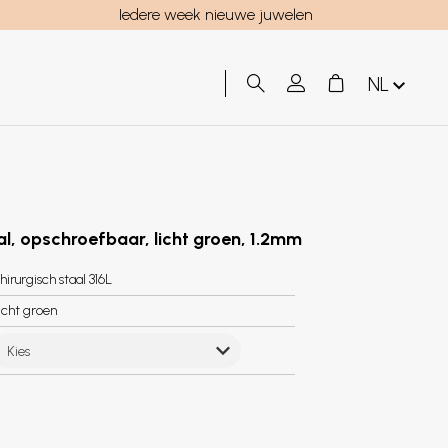
Iedere week nieuwe juwelen
NL
aal, opschroefbaar, licht groen, 1.2mm
hirurgisch staal 316L
icht groen
Kies