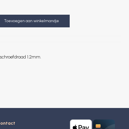
Toevoegen aan winkelmandje
n schroefdraad 1.2mm.
ontact