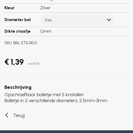
Kleur
Zilver
Diameter bal
Kies
Dikte staafje
1.2mm
SKU:
BAL.STA.145.0
€ 1,39
Incl. BTW
Beschrijving
Opschroefbaar balletje met 5 kristallen.
Balletje in 2 verschillende diameters, 2.5mm-3mm.
Terug