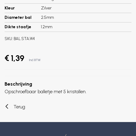
Kleur
Zilver
Diameter bal
2.5mm
Dikte staafje
1.2mm
SKU:
BAL.STA.144
€ 1,39
Incl. BTW
Beschrijving
Opschroefbaar balletje met 5 kristallen.
Terug