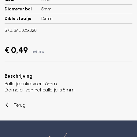
Diameter bal
5mm
Dikte staafje
1.6mm
SKU:
BAL.LOG.020
€ 0,49
Incl. BTW
Beschrijving
Balletje enkel voor 1.6mm.
Diameter van het balletje is 5mm.
Terug