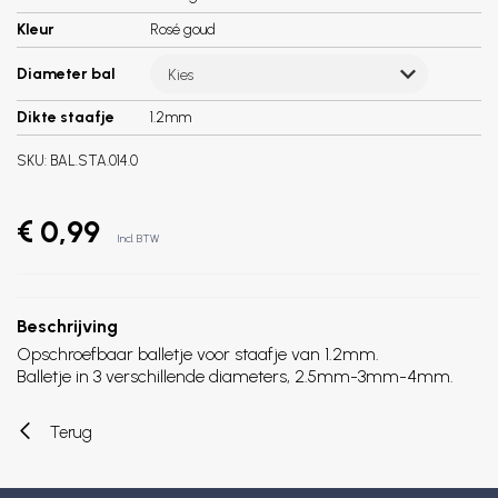
Kleur
Rosé goud
Diameter bal
Kies
Dikte staafje
1.2mm
SKU:
BAL.STA.014.0
€ 0,99
Incl. BTW
Beschrijving
Opschroefbaar balletje voor staafje van 1.2mm.
Balletje in 3 verschillende diameters, 2.5mm-3mm-4mm.
Terug