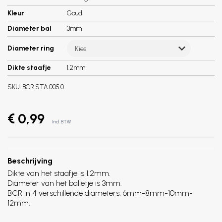
Kleur
Goud
Diameter bal
3mm
Diameter ring
Kies
Dikte staafje
1.2mm
SKU:
BCR.STA.005.0
€ 0,99
Incl. BTW
Beschrijving
Dikte van het staafje is 1.2mm.
Diameter van het balletje is 3mm.
BCR in 4 verschillende diameters, 6mm-8mm-10mm-
12mm.