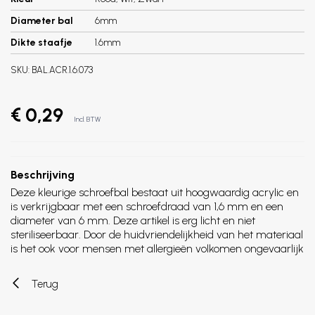
Diameter bal
6mm
Dikte staafje
1.6mm
SKU:
BAL.ACR.1.6.073
€ 0,29
Incl. BTW
Beschrijving
Deze kleurige schroefbal bestaat uit hoogwaardig acrylic en
is verkrijgbaar met een schroefdraad van 1,6 mm en een
diameter van 6 mm. Deze artikel is erg licht en niet
steriliseerbaar. Door de huidvriendelijkheid van het materiaal
is het ook voor mensen met allergieën volkomen ongevaarlijk
Terug