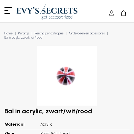
Home
Piercings
Piercing per categorie
Onderdelen en accessoires
Bal in acrylic, zwart/wit/rood
Bal in acrylic, zwart/wit/rood
Materiaal
Acrylic
Kleur
Rood, Wit, Zwart