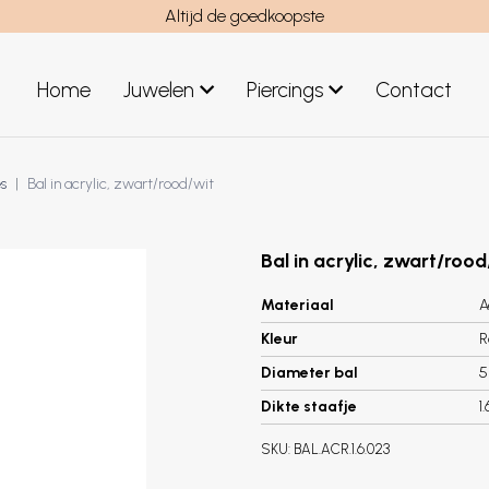
Altijd de goedkoopste
Home
Juwelen
Piercings
Contact
el
Juwelen mannen
s
Bal in acrylic, zwart/rood/wit
Nieuwe juwelen
Bal in acrylic, zwart/rood
Materiaal
A
Kleur
R
Diameter bal
Dikte staafje
1
SKU:
BAL.ACR.1.6.023