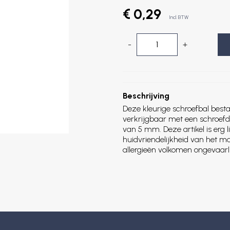
€ 0,29
Incl. BTW
-
+
Beschrijving
Deze kleurige schroefbal besta
verkrijgbaar met een schroef
van 5 mm. Deze artikel is erg li
huidvriendelijkheid van het m
allergieën volkomen ongevaarli