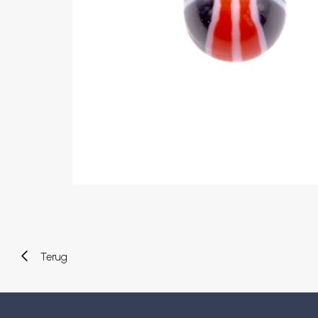
Wenkbrauw
Twister piercings
Navelpiercing
Industrial piercings
Tepelpiercing
Septum piercings
Fake piercings
Earcuff
Onderdelen en accessoires
Tunnels en plugs
Stretchers
Bioflex
Nieuwe piercings
Terug