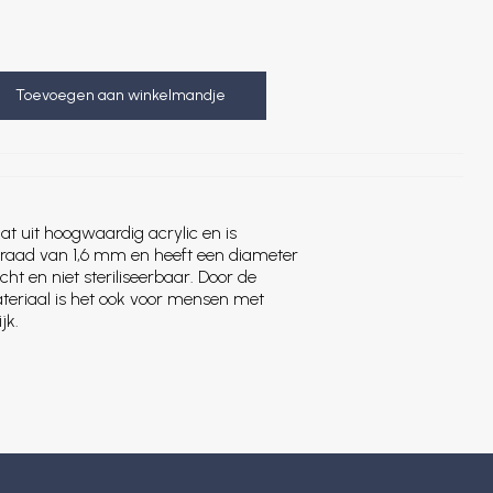
Toevoegen aan winkelmandje
at uit hoogwaardig acrylic en is
draad van 1,6 mm en heeft een diameter
cht en niet steriliseerbaar. Door de
ateriaal is het ook voor mensen met
jk.