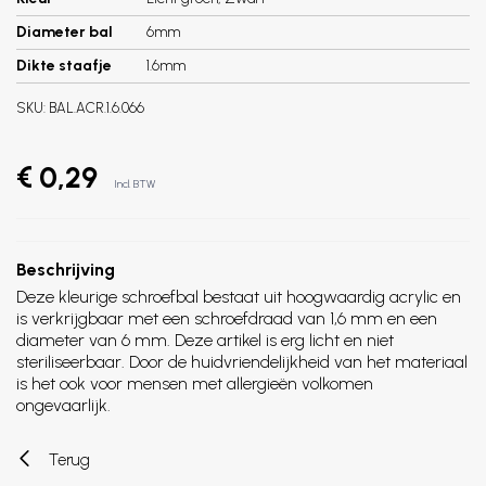
Diameter bal
6mm
Dikte staafje
1.6mm
SKU:
BAL.ACR.1.6.066
€ 0,29
Incl. BTW
Beschrijving
Deze kleurige schroefbal bestaat uit hoogwaardig acrylic en
is verkrijgbaar met een schroefdraad van 1,6 mm en een
diameter van 6 mm. Deze artikel is erg licht en niet
steriliseerbaar. Door de huidvriendelijkheid van het materiaal
is het ook voor mensen met allergieën volkomen
ongevaarlijk.
Terug