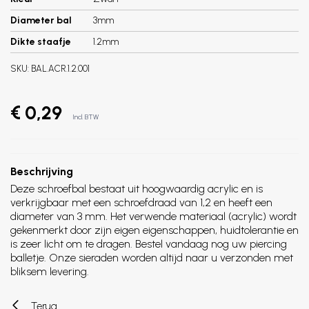
Diameter bal
3mm
Dikte staafje
1.2mm
SKU:
BAL.ACR.1.2.001
€ 0,29
Incl. BTW
Beschrijving
Deze schroefbal bestaat uit hoogwaardig acrylic en is
verkrijgbaar met een schroefdraad van 1,2 en heeft een
diameter van 3 mm. Het verwende materiaal (acrylic) wordt
gekenmerkt door zijn eigen eigenschappen, huidtolerantie en
is zeer licht om te dragen. Bestel vandaag nog uw piercing
balletje. Onze sieraden worden altijd naar u verzonden met
bliksem levering.
Terug