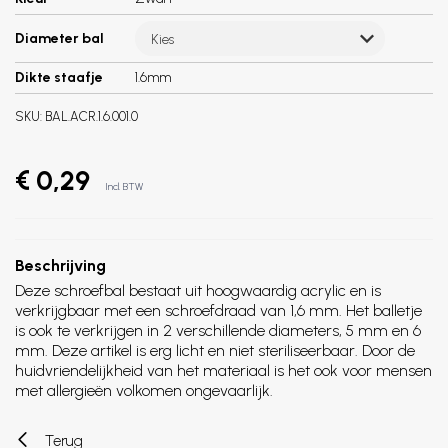
Diameter bal
Kies
Dikte staafje
1.6mm
SKU:
BAL.ACR.1.6.001.0
€ 0,29
Incl. BTW
Beschrijving
Deze schroefbal bestaat uit hoogwaardig acrylic en is
verkrijgbaar met een schroefdraad van 1,6 mm. Het balletje
is ook te verkrijgen in 2 verschillende diameters, 5 mm en 6
mm. Deze artikel is erg licht en niet steriliseerbaar. Door de
huidvriendelijkheid van het materiaal is het ook voor mensen
met allergieën volkomen ongevaarlijk.
Terug