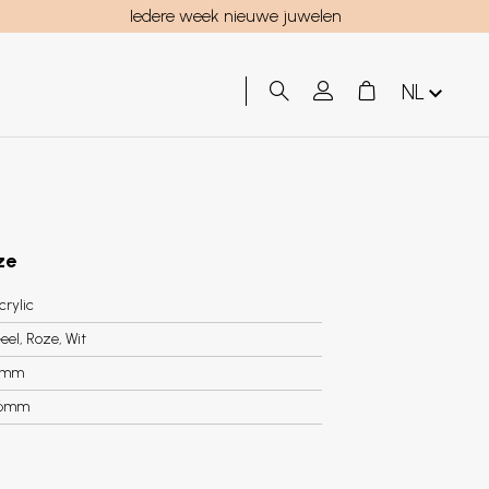
Iedere week nieuwe juwelen
NL
ze
crylic
eel, Roze, Wit
6mm
.6mm