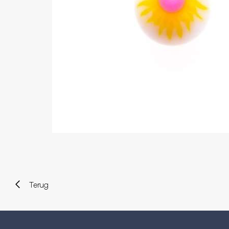
Wenkbrauw
Twister piercings
Navelpiercing
Industrial piercings
Tepelpiercing
Septum piercings
Fake piercings
Earcuff
Onderdelen en accessoires
Tunnels en plugs
Stretchers
Bioflex
Nieuwe piercings
Terug