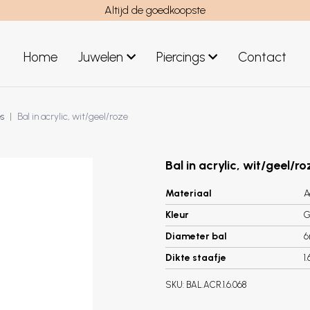
Altijd de goedkoopste
Home
Juwelen
Piercings
Contact
el
Juwelen mannen
s
Bal in acrylic, wit/geel/roze
Nieuwe juwelen
Bal in acrylic, wit/geel/ro
Materiaal
A
Kleur
G
Diameter bal
Dikte staafje
1
SKU:
BAL.ACR.1.6.068