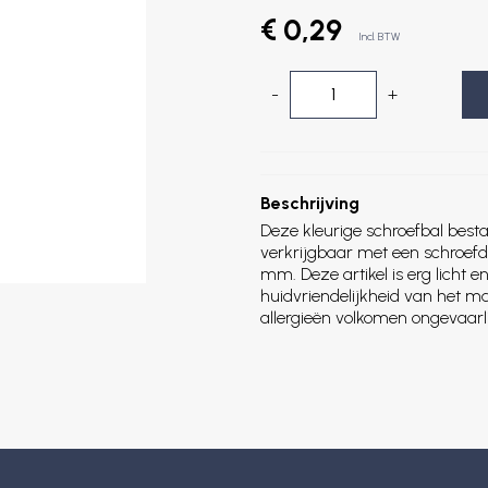
€ 0,29
Incl. BTW
-
+
Beschrijving
Deze kleurige schroefbal besta
verkrijgbaar met een schroef
mm. Deze artikel is erg licht en
huidvriendelijkheid van het m
allergieën volkomen ongevaarli