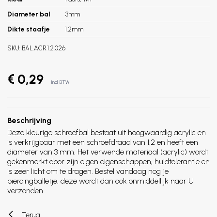
Diameter bal
3mm
Dikte staafje
1.2mm
SKU:
BAL.ACR.1.2.026
€ 0,29
Incl. BTW
Beschrijving
Deze kleurige schroefbal bestaat uit hoogwaardig acrylic en
is verkrijgbaar met een schroefdraad van 1,2 en heeft een
diameter van 3 mm. Het verwende materiaal (acrylic) wordt
gekenmerkt door zijn eigen eigenschappen, huidtolerantie en
is zeer licht om te dragen. Bestel vandaag nog je
piercingballetje, deze wordt dan ook onmiddellijk naar U
verzonden.
Terug