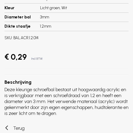
Kleur
Licht groen, Wit
Diameter bal
3mm
Dikte staafje
1.2mm
SKU:
BAL.ACR.1.2.014
€ 0,29
Incl. BTW
Beschrijving
Deze kleurige schroefbal bestaat uit hoogwaardig acrylic en
is verkrijgbaar met een schroefdraad van 1,2 en heeft een
diameter van 3 mm. Het verwende materiaal (acrylic) wordt
gekenmerkt door zijn eigen eigenschappen, huidtolerantie en
is zeer licht om te dragen.
Terug