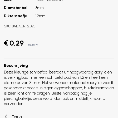
Diameter bal
3mm
Dikte staafje
1.2mm
SKU:
BAL.ACR.1.2.023
€ 0,29
Incl. BTW
Beschrijving
Deze kleurige schroefbal bestaat uit hoogwaardig acrylic en
is verkrijgbaar met een schroefdraad van 1,2 en heeft een
diameter van 3 mm. Het verwende materiaal (acrylic) wordt
gekenmerkt door zijn eigen eigenschappen, huidtolerantie en
is zeer licht om te dragen. Bestel vandaag nog je
piercingballetje, deze wordt dan ook onmiddellijk naar U
verzonden.
Terug