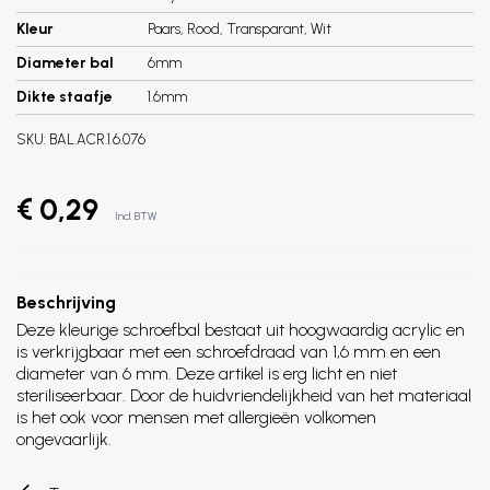
Kleur
Paars, Rood, Transparant, Wit
Diameter bal
6mm
Dikte staafje
1.6mm
SKU:
BAL.ACR.1.6.076
€ 0,29
Incl. BTW
Beschrijving
Deze kleurige schroefbal bestaat uit hoogwaardig acrylic en
is verkrijgbaar met een schroefdraad van 1,6 mm en een
diameter van 6 mm. Deze artikel is erg licht en niet
steriliseerbaar. Door de huidvriendelijkheid van het materiaal
is het ook voor mensen met allergieën volkomen
ongevaarlijk.