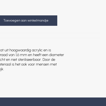
Toevoegen aan winkelmandje
at uit hoogwaardig acrylic en is
draad van 1,6 mm en heeft een diameter
cht en niet steriliseerbaar. Door de
ateriaal is het ook voor mensen met
jk.