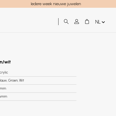
Iedere week nieuwe juwelen
NL
en/wit
crylic
lauw, Groen, Wit
5mm
.6mm