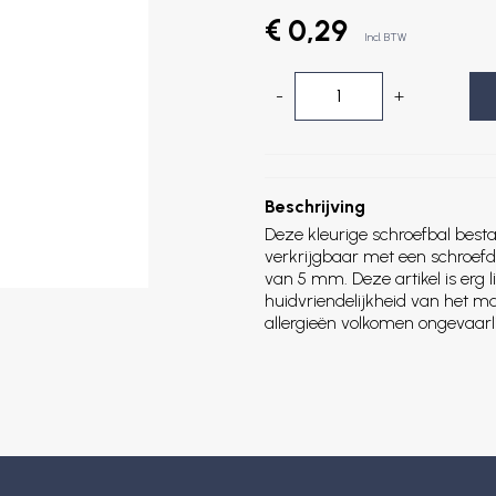
€ 0,29
Incl. BTW
-
+
Beschrijving
Deze kleurige schroefbal besta
verkrijgbaar met een schroef
van 5 mm. Deze artikel is erg li
huidvriendelijkheid van het m
allergieën volkomen ongevaarli