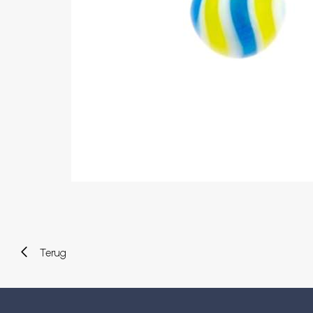
Wenkbrauw
Twister piercings
Navelpiercing
Industrial piercings
Tepelpiercing
Septum piercings
Fake piercings
Earcuff
Onderdelen en accessoires
Tunnels en plugs
Stretchers
Bioflex
Nieuwe piercings
Terug