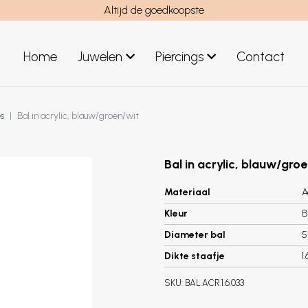
Altijd de goedkoopste
Home
Juwelen
Piercings
Contact
el
Juwelen mannen
s
Bal in acrylic, blauw/groen/wit
Nieuwe juwelen
Bal in acrylic, blauw/gro
Materiaal
A
Kleur
B
Diameter bal
Dikte staafje
1
SKU:
BAL.ACR.1.6.033