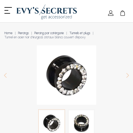
Home
Piercings
Piercing par catérgorie
Tunnels et plugs
Tunnel en acier noir chirurgical, cristaux blancs couvert d'époxy