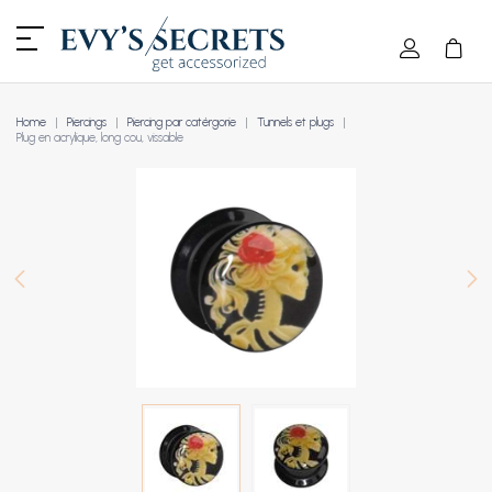
Home
Piercings
Piercing par catérgorie
Tunnels et plugs
Plug en acrylique, long cou, vissable