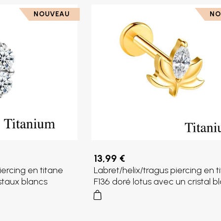
NOUVEAU
NO
13,99 €
iercing en titane
Labret/helix/tragus piercing en t
istaux blancs
F136 doré lotus avec un cristal b