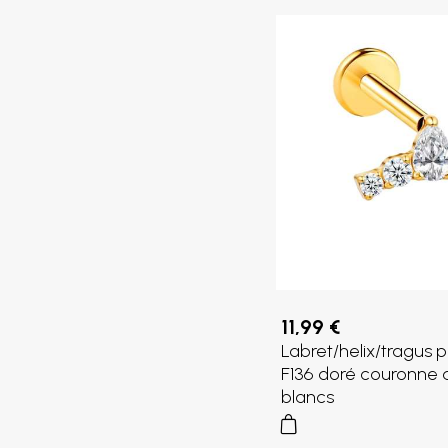
11,99 €
Labret/helix/tragus p
F136 doré couronne a
blancs