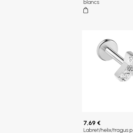
blancs
7,69 €
Labret/helix/tragus p