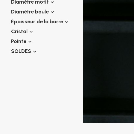
Diamètre motif
Piercings spirales
Piercings nombril
Piercings industriels
Diamètre boule
Piercings de téton
Piercings au septum
Épaisseur de la barre
Faux piercings
Cristal
Earcuff
Pointe
Boules et accessoires
Tunnels et plugs
SOLDES
Elargisseurs
Bioflex
Nouveaux piercings