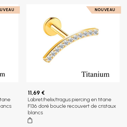
UVEAU
NOUVEAU
11,69 €
itane
Labret/helix/tragus piercing en titane
lancs
F136 doré boucle recouvert de cristaux
blancs