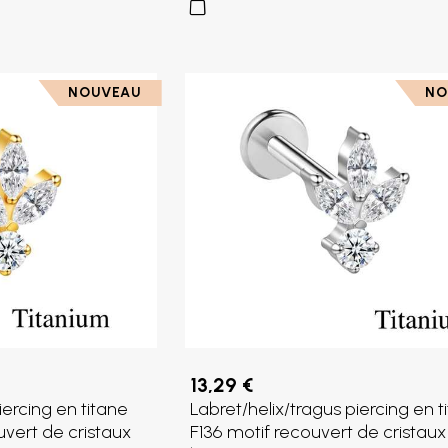
NOUVEAU
NO
13,29 €
iercing en titane
Labret/helix/tragus piercing en t
uvert de cristaux
F136 motif recouvert de cristaux