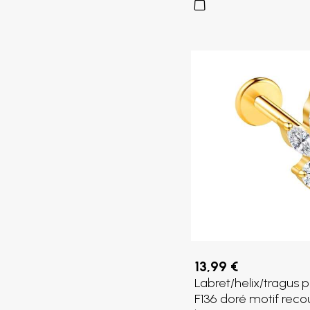
13,99 €
Labret/helix/tragus p
F136 doré motif reco