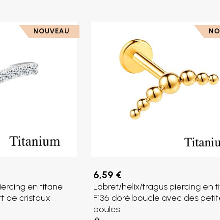
NOUVEAU
NO
6,59 €
iercing en titane
Labret/helix/tragus piercing en t
t de cristaux
F136 doré boucle avec des petit
boules