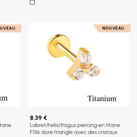
UVEAU
NOUVEAU
8,39 €
itane
Labret/helix/tragus piercing en titane
F136 doré triangle avec des cristaux