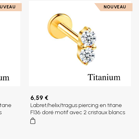
UVEAU
NOUVEAU
6,59 €
itane
Labret/helix/tragus piercing en titane
s
F136 doré motif avec 2 cristaux blancs