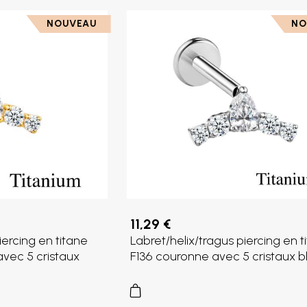
NOUVEAU
NO
11,29 €
iercing en titane
Labret/helix/tragus piercing en t
vec 5 cristaux
F136 couronne avec 5 cristaux b