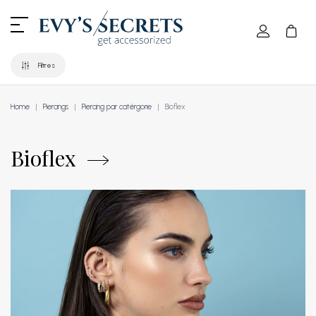
Filtres
Home
Piercings
Piercing par catérgorie
Bioflex
Bioflex