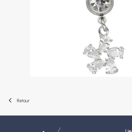
Piercings arcade
Piercings spirales
Piercings nombril
Piercings industriels
Piercings de téton
Piercings au septum
Faux piercings
Earcuff
Boules et accessoires
Tunnels et plugs
Elargisseurs
Bioflex
Nouveaux piercings
Retour
Lie