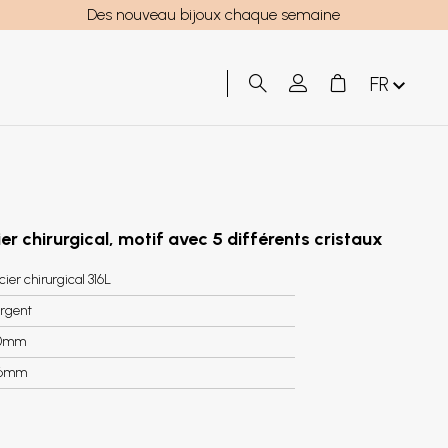
Des nouveau bijoux chaque semaine
FR
er chirurgical, motif avec 5 différents cristaux
cier chirurgical 316L
rgent
0mm
.6mm