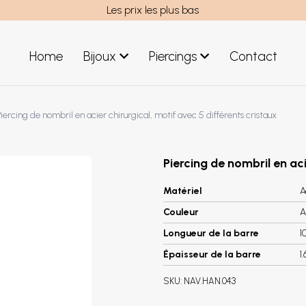
Les prix les plus bas
Home
Bijoux
Piercings
Contact
uces acier
Bijoux hommes
iercing de nombril en acier chirurgical, motif avec 5 différents cristaux
uces argent
Nouveaux Bijoux
éoles acier
réoles argent
Piercing de nombril en aci
Matériel
A
Couleur
A
Longueur de la barre
1
Épaisseur de la barre
1
SKU:
NAV.HAN.043