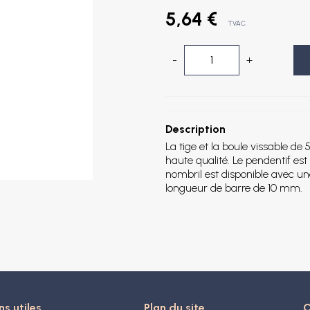
5,64 €
TVAC
-
+
Description
La tige et la boule vissable de
haute qualité. Le pendentif est 
nombril est disponible avec u
longueur de barre de 10 mm.
ns utiles
Plan du site
C