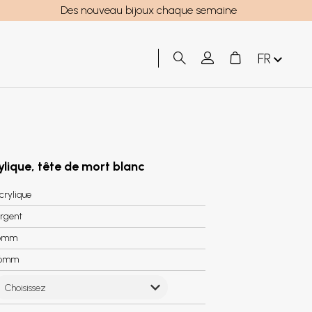
Des nouveau bijoux chaque semaine
FR
ylique, tête de mort blanc
crylique
rgent
6mm
.6mm
Choisissez