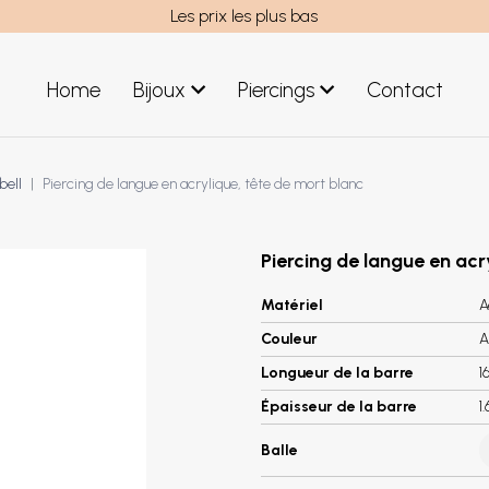
Les prix les plus bas
Home
Bijoux
Piercings
Contact
uces acier
Bijoux hommes
bell
Piercing de langue en acrylique, tête de mort blanc
uces argent
Nouveaux Bijoux
éoles acier
réoles argent
Piercing de langue en acr
Matériel
A
Couleur
A
Longueur de la barre
1
Épaisseur de la barre
1
Balle