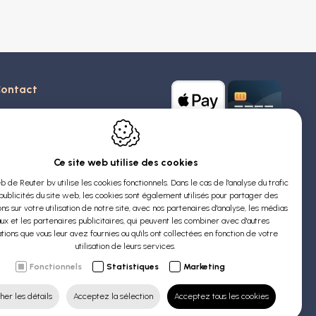
ontact
euter Sa
stridlaan 20
370
Blankenberge
Ce site web utilise des cookies
elgique
b de Reuter bv utilise les cookies fonctionnels. Dans le cas de l'analyse du trafic
publicités du site web, les cookies sont également utilisés pour partager des
VA : BE 0426 727 348
ns sur votre utilisation de notre site, avec nos partenaires d'analyse, les médias
:
info@evyssecrets.com
ux et les partenaires publicitaires, qui peuvent les combiner avec d'autres
tions que vous leur avez fournies ou qu'ils ont collectées en fonction de votre
utilisation de leurs services.
Fonctionnels
Statistiques
Marketing
her les détails
Acceptez la sélection
Acceptez tous les cookies