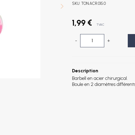
SKU:
TON.ACR.015.0
1,99 €
TVAC
-
+
Description
Barbell en acier chirurgical.
Boule en 2 diamètres différe