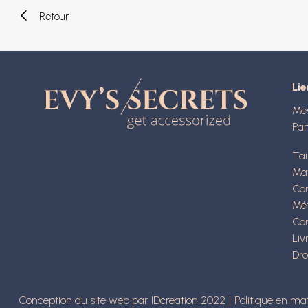
Retour
Lie
Me
Pan
Tai
Ma
Con
Mé
Con
Liv
Dro
Conception du site web par IDcreation 2022
Politique en ma