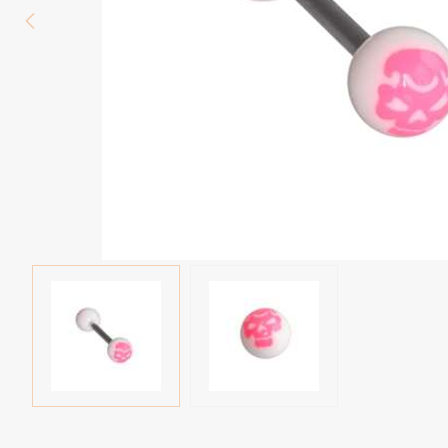
Piercings arcade
Piercings spirales
Piercings nombril
Piercings industriels
Piercings de téton
Piercings au septum
Faux piercings
Earcuff
Boules et accessoires
Tunnels et plugs
Elargisseurs
Bioflex
Nouveaux piercings