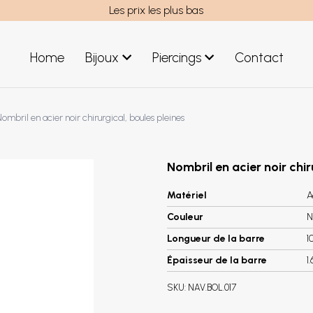
Les prix les plus bas
Home
Bijoux
Piercings
Contact
uces acier
Bijoux hommes
ombril en acier noir chirurgical, boules pleines
uces argent
Nouveaux Bijoux
éoles acier
réoles argent
Nombril en acier noir chir
Matériel
A
Couleur
N
Longueur de la barre
1
Épaisseur de la barre
1
SKU:
NAV.BOL.017