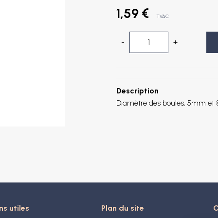
1,59 €
TVAC
-
+
Description
Diamètre des boules, 5mm et
ns utiles
Plan du site
C