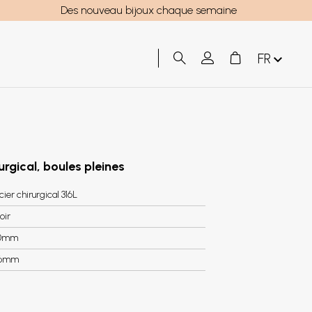
Des nouveau bijoux chaque semaine
FR
urgical, boules pleines
cier chirurgical 316L
oir
0mm
.6mm