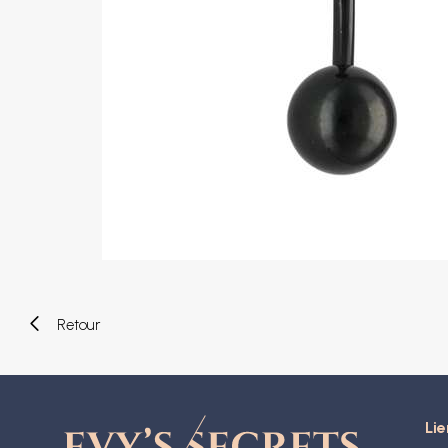
Piercings arcade
Piercings spirales
Piercings nombril
Piercings industriels
Piercings de téton
Piercings au septum
Faux piercings
Earcuff
Boules et accessoires
Tunnels et plugs
Elargisseurs
Bioflex
Nouveaux piercings
Retour
Lie