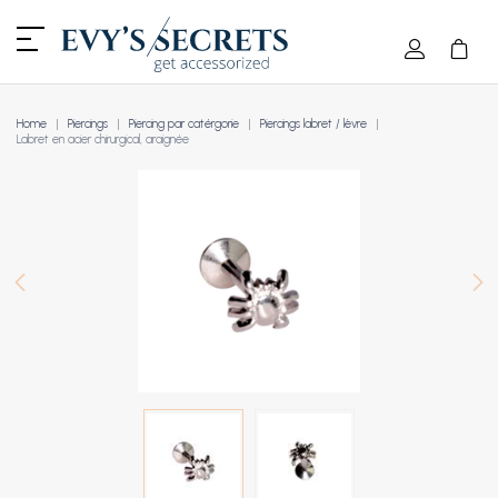
Home
Piercings
Piercing par catérgorie
Piercings labret / lèvre
Labret en acier chirurgical, araignée