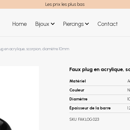
Les prix les plus bas
Home
Bijoux
Piercings
Contact
uces acier
Bijoux hommes
ug en acrylique, scorpion, diamètre 10mm
uces argent
Nouveaux Bijoux
éoles acier
réoles argent
Faux plug en acrylique, 
Matériel
A
Couleur
N
Diamètre
1
Épaisseur de la barre
1
SKU:
FAK.LOG.023