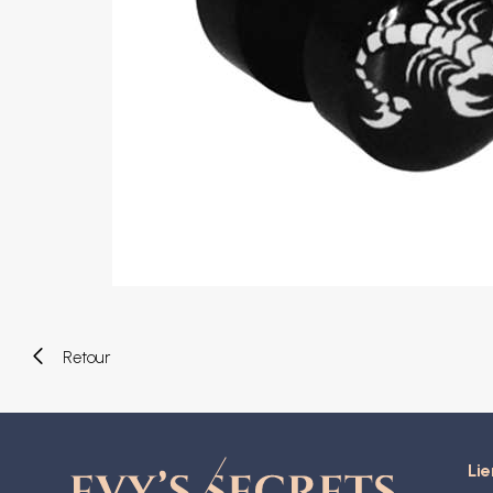
Piercings arcade
Piercings spirales
Piercings nombril
Piercings industriels
Piercings de téton
Piercings au septum
Faux piercings
Earcuff
Boules et accessoires
Tunnels et plugs
Elargisseurs
Bioflex
Nouveaux piercings
Retour
Lie