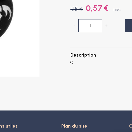
0,57 €
1,15 €
TVAC
-
+
Description
0
ns utiles
Plan du site
C