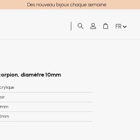
Des nouveau bijoux chaque semaine
FR
scorpion, diamètre 10mm
crylique
oir
0mm
.2mm