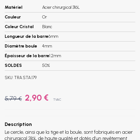
Matériel
Acier chirurgical 316L
Couleur
Or
Coleur Cristal
Blanc
Longueur de la barre
6mm
Diamètre boule
4mm
Épaisseur de la barre
1.2mm
SOLDES
50%
SKU:
TRA.STA.179
2,90 €
5,79 €
TVAC
Description
Le cercle, ainsi que la tige et la boule, sont fabriqués en acier
chirurgical 316L de haute qualité et dotés d’un revêtement