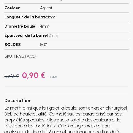
Couleur
Argent
Longueur de la barre
6mm
Diamètre boule
4mm
Épaisseur de la barre
1.2mm
SOLDES
50%
SKU:
TRA.STA.067
0,90 €
1,79 €
TVAC
Description
Le motif, ainsi que la tige et la boule, sont en acier chirurgical
316L de haute qualité. Ce matériau est caractérisé par ses
propriétés spéciales telles que la solidité des couleurs et la
résistance des matériaux. Ce piercing d'oreille a une
épaisseur de tige de 1,2 mm et une longueur de tige de 6