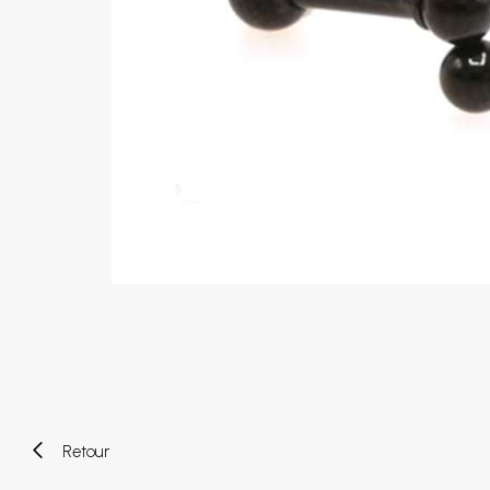
Piercings arcade
Piercings spirales
Piercings nombril
Piercings industriels
Piercings de téton
Piercings au septum
Faux piercings
Earcuff
Boules et accessoires
Tunnels et plugs
Elargisseurs
Bioflex
Nouveaux piercings
Retour