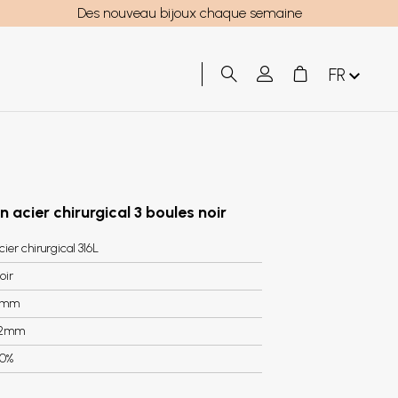
Des nouveau bijoux chaque semaine
FR
n acier chirurgical 3 boules noir
cier chirurgical 316L
oir
7mm
.2mm
0%