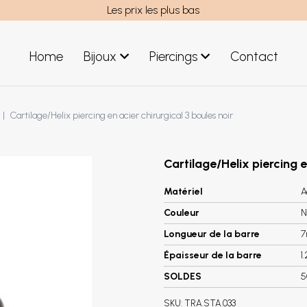
Les prix les plus bas
Home
Bijoux
Piercings
Contact
uces acier
Bijoux hommes
Cartilage/Helix piercing en acier chirurgical 3 boules noir
uces argent
Nouveaux Bijoux
éoles acier
réoles argent
Cartilage/Helix piercing e
Matériel
A
Couleur
N
Longueur de la barre
Épaisseur de la barre
1
SOLDES
5
SKU:
TRA.STA.033